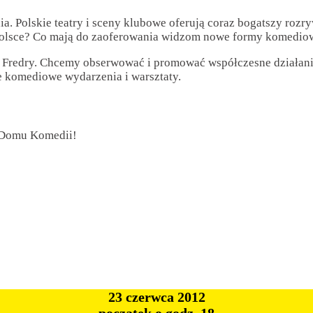
ia. Polskie teatry i sceny klubowe oferują coraz bogatszy roz
w Polsce? Co mają do zaoferowania widzom nowe formy komediow
a Fredry. Chcemy obserwować i promować współczesne działan
e komediowe wydarzenia i warsztaty.
 Domu Komedii!
23 czerwca 2012