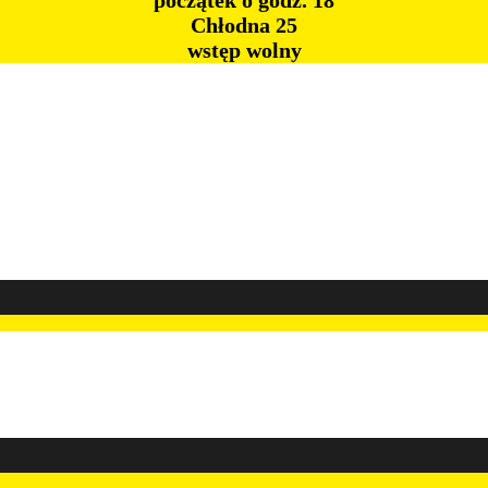
początek o godz. 18
Chłodna 25
wstęp wolny