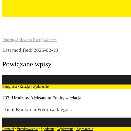
Urodziny Aleksandra Fredry
Warszawa
Last modified: 2026-02-10
Powiązane wpisy
Fotografia
•
Relacja
•
Wydarzenie
233. Urodziny Aleksandra Fredry – relacja
i finał Konkursu Fredrowskiego
...
Festiwal
•
Przedstawienie
•
Spotkanie
•
Wydarzenie
•
Zaproszenie