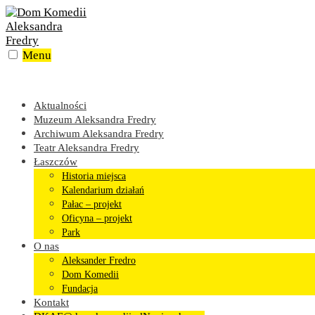
Skip
to
content
Menu
Aktualności
Muzeum Aleksandra Fredry
Archiwum Aleksandra Fredry
Teatr Aleksandra Fredry
Łaszczów
Historia miejsca
Kalendarium działań
Pałac – projekt
Oficyna – projekt
Park
O nas
Aleksander Fredro
Dom Komedii
Fundacja
Kontakt