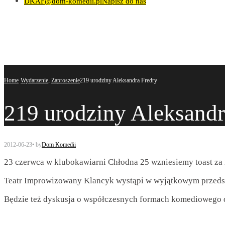
DKAF@dom-komedii.pl
Napisz do nas
Home
Wydarzenie
,
Zaproszenie
219 urodziny Aleksandra Fredry
219 urodziny Aleksandr
2012-06-23
•
by
Dom Komedii
23 czerwca w klubokawiarni Chłodna 25 wzniesiemy toast za
Teatr Improwizowany Klancyk wystąpi w wyjątkowym przedsta
Będzie też dyskusja o współczesnych formach komediowego dz