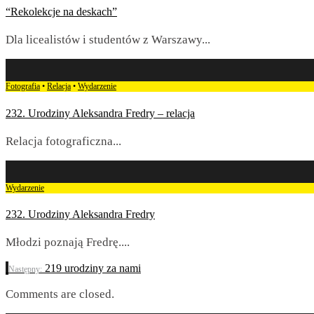
“Rekolekcje na deskach”
Dla licealistów i studentów z Warszawy
...
Fotografia
•
Relacja
•
Wydarzenie
232. Urodziny Aleksandra Fredry – relacja
Relacja fotograficzna
...
Wydarzenie
232. Urodziny Aleksandra Fredry
Młodzi poznają Fredrę.
...
219 urodziny za nami
Następny:
Comments are closed.