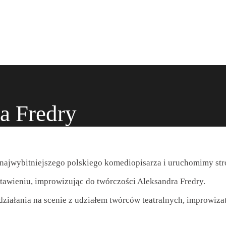
a Fredry
 najwybitniejszego polskiego komediopisarza i uruchomimy st
wieniu, improwizując do twórczości Aleksandra Fredry.
iałania na scenie z udziałem twórców teatralnych, improwiza