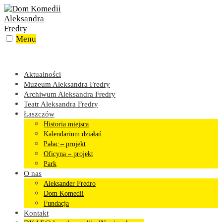
Skip
to
content
Menu
Aktualności
Muzeum Aleksandra Fredry
Archiwum Aleksandra Fredry
Teatr Aleksandra Fredry
Łaszczów
Historia miejsca
Kalendarium działań
Pałac – projekt
Oficyna – projekt
Park
O nas
Aleksander Fredro
Dom Komedii
Fundacja
Kontakt