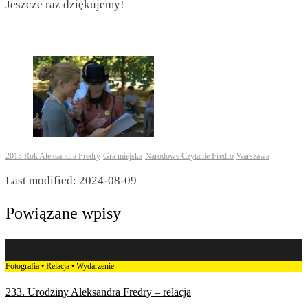
Jeszcze raz dziękujemy!
2013 Rok Aleksandra Fredry
Gra miejska
Narodowe Czytanie Fredro
Warszawa
Last modified: 2024-08-09
Powiązane wpisy
Fotografia
•
Relacja
•
Wydarzenie
233. Urodziny Aleksandra Fredry – relacja