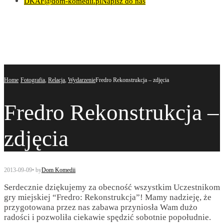
DKAF@dom-komedii.pl
Napisz do nas
Home
Fotografia
,
Relacja
,
Wydarzenie
Fredro Rekonstrukcja – zdjęcia
Fredro Rekonstrukcja –
zdjęcia
2013-09-09
•
by
Dom Komedii
Serdecznie dziękujemy za obecność wszystkim Uczestnikom
gry miejskiej “Fredro: Rekonstrukcja”! Mamy nadzieję, że
przygotowana przez nas zabawa przyniosła Wam dużo
radości i pozwoliła ciekawie spędzić sobotnie popołudnie.