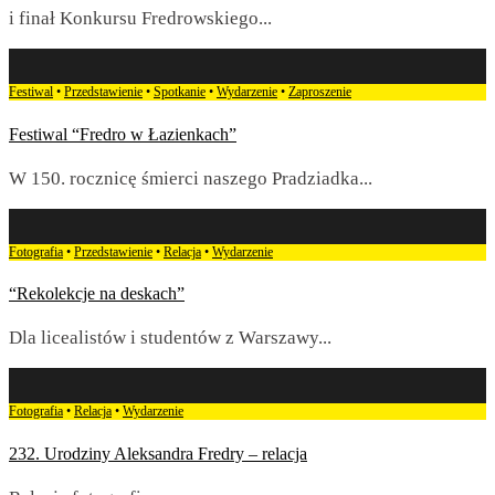
i finał Konkursu Fredrowskiego
...
Festiwal
•
Przedstawienie
•
Spotkanie
•
Wydarzenie
•
Zaproszenie
Festiwal “Fredro w Łazienkach”
W 150. rocznicę śmierci naszego Pradziadka
...
Fotografia
•
Przedstawienie
•
Relacja
•
Wydarzenie
“Rekolekcje na deskach”
Dla licealistów i studentów z Warszawy
...
Fotografia
•
Relacja
•
Wydarzenie
232. Urodziny Aleksandra Fredry – relacja