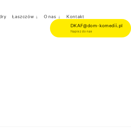
dry
Łaszczów
O nas
Kontakt
DKAF@dom-komedii.pl
Napisz do nas