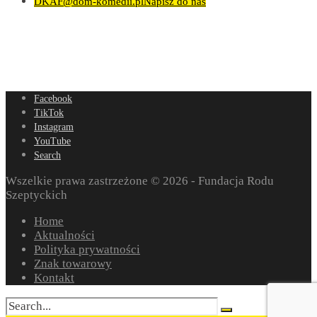
DKAF@dom-komedii.pl
Napisz do nas
Facebook
TikTok
Instagram
YouTube
Search
Wszelkie prawa zastrzeżone © 2026 - Fundacja Rodu
Szeptyckich
Home
Aktualności
Polityka prywatności
Znak towarowy
Kontakt
Search