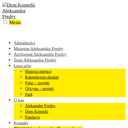
Skip
to
content
Menu
Aktualności
Muzeum Aleksandra Fredry
Archiwum Aleksandra Fredry
Teatr Aleksandra Fredry
Łaszczów
Historia miejsca
Kalendarium działań
Pałac – projekt
Oficyna – projekt
Park
O nas
Aleksander Fredro
Dom Komedii
Fundacja
Kontakt