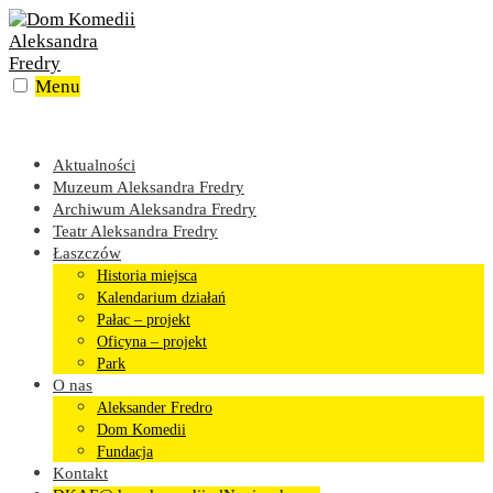
Skip
to
content
Menu
Aktualności
Muzeum Aleksandra Fredry
Archiwum Aleksandra Fredry
Teatr Aleksandra Fredry
Łaszczów
Historia miejsca
Kalendarium działań
Pałac – projekt
Oficyna – projekt
Park
O nas
Aleksander Fredro
Dom Komedii
Fundacja
Kontakt