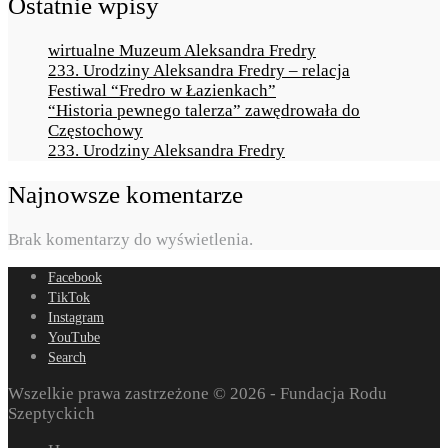
Ostatnie wpisy
wirtualne Muzeum Aleksandra Fredry
233. Urodziny Aleksandra Fredry – relacja
Festiwal “Fredro w Łazienkach”
“Historia pewnego talerza” zawędrowała do
Częstochowy
233. Urodziny Aleksandra Fredry
Najnowsze komentarze
Brak komentarzy do wyświetlenia.
Facebook
TikTok
Instagram
YouTube
Search
Wszelkie prawa zastrzeżone © 2026 - Fundacja Rodu
Szeptyckich