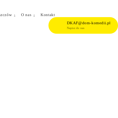
szczów
O nas
Kontakt
DKAF@dom-komedii.pl
Napisz do nas