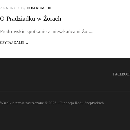
FOTOGRAFIA
•
RELACJA
•
SPOTKANIE
2023-10-08
•
By
DOM KOMEDII
O Pradziadku w Żorach
Fredrowskie spotkanie z mieszkańcami Żor.
...
CZYTAJ DALEJ →
FACEBOO
Wszelkie prawa zastrzeżone © 2026 - Fundacja Rodu Szeptyckich