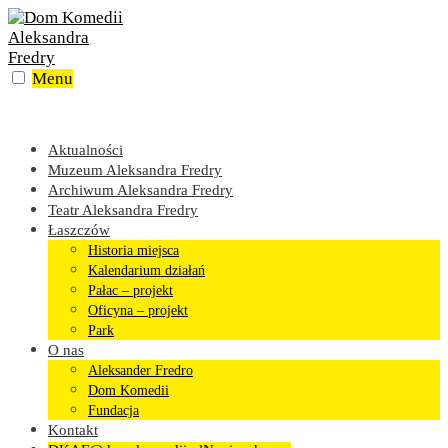
Skip
to
content
Menu
Aktualności
Muzeum Aleksandra Fredry
Archiwum Aleksandra Fredry
Teatr Aleksandra Fredry
Łaszczów
Historia miejsca
Kalendarium działań
Pałac – projekt
Oficyna – projekt
Park
O nas
Aleksander Fredro
Dom Komedii
Fundacja
Kontakt