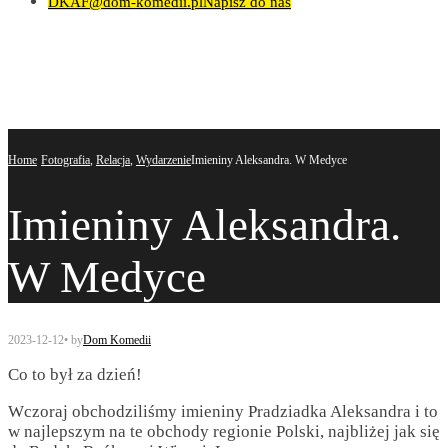
DKAF@dom-komedii.pl
Napisz do nas
Home
Fotografia
,
Relacja
,
Wydarzenie
Imieniny Aleksandra. W Medyce
Imieniny Aleksandra.
W Medyce
2023-12-12
•
by
Dom Komedii
Co to był za dzień!
Wczoraj obchodziliśmy imieniny Pradziadka Aleksandra i to
w najlepszym na te obchody regionie Polski, najbliżej jak się