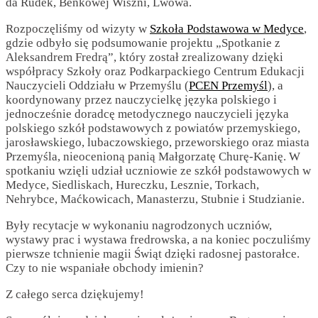
da Rudek, Beńkowej Wiszni, Lwowa.
Rozpoczęliśmy od wizyty w
Szkoła Podstawowa w Medyce
,
gdzie odbyło się podsumowanie projektu „Spotkanie z
Aleksandrem Fredrą”, który został zrealizowany dzięki
współpracy Szkoły oraz Podkarpackiego Centrum Edukacji
Nauczycieli Oddziału w Przemyślu (
PCEN Przemyśl
), a
koordynowany przez nauczycielkę języka polskiego i
jednocześnie doradcę metodycznego nauczycieli języka
polskiego szkół podstawowych z powiatów przemyskiego,
jarosławskiego, lubaczowskiego, przeworskiego oraz miasta
Przemyśla, nieocenioną panią Małgorzatę Churę-Kanię. W
spotkaniu wzięli udział uczniowie ze szkół podstawowych w
Medyce, Siedliskach, Hureczku, Lesznie, Torkach,
Nehrybce, Maćkowicach, Manasterzu, Stubnie i Studzianie.
Były recytacje w wykonaniu nagrodzonych uczniów,
wystawy prac i wystawa fredrowska, a na koniec poczuliśmy
pierwsze tchnienie magii Świąt dzięki radosnej pastorałce.
Czy to nie wspaniałe obchody imienin?
Z całego serca dziękujemy!