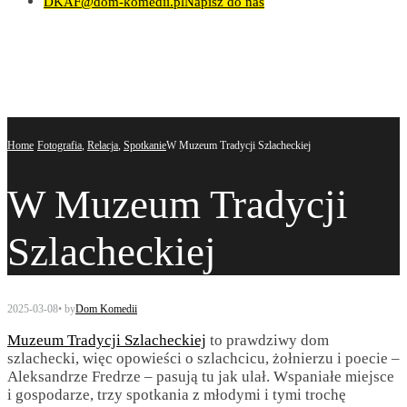
DKAF@dom-komedii.pl
Napisz do nas
Home
Fotografia
,
Relacja
,
Spotkanie
W Muzeum Tradycji Szlacheckiej
W Muzeum Tradycji
Szlacheckiej
2025-03-08
•
by
Dom Komedii
Muzeum Tradycji Szlacheckiej
to prawdziwy dom
szlachecki, więc opowieści o szlachcicu, żołnierzu i poecie –
Aleksandrze Fredrze – pasują tu jak ulał. Wspaniałe miejsce
i gospodarze, trzy spotkania z młodymi i tymi trochę