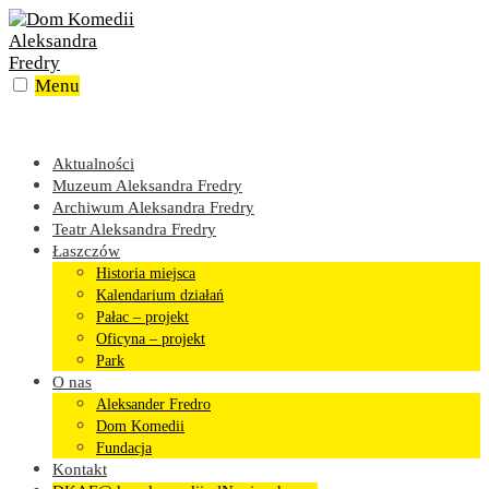
Skip
to
content
Menu
Aktualności
Muzeum Aleksandra Fredry
Archiwum Aleksandra Fredry
Teatr Aleksandra Fredry
Łaszczów
Historia miejsca
Kalendarium działań
Pałac – projekt
Oficyna – projekt
Park
O nas
Aleksander Fredro
Dom Komedii
Fundacja
Kontakt