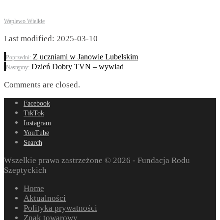
Waplewo Wielkie
Last modified: 2025-03-10
Z uczniami w Janowie Lubelskim
Poprzedni:
Dzień Dobry TVN – wywiad
Następny:
Comments are closed.
Facebook
TikTok
Instagram
YouTube
Search
Wszelkie prawa zastrzeżone © 2026 - Fundacja Rodu
Szeptyckich
Home
Aktualności
Polityka prywatności
Znak towarowy