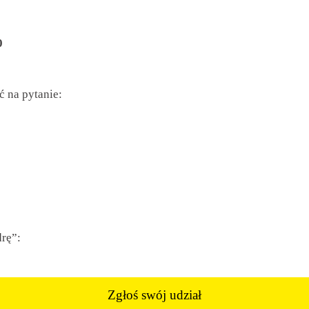
0
 na pytanie:
drę”:
Zgłoś swój udział