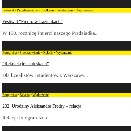
Festiwal
•
Przedstawienie
•
Spotkanie
•
Wydarzenie
•
Zaproszenie
Festiwal “Fredro w Łazienkach”
W 150. rocznicę śmierci naszego Pradziadka
...
Fotografia
•
Przedstawienie
•
Relacja
•
Wydarzenie
“Rekolekcje na deskach”
Dla licealistów i studentów z Warszawy
...
Fotografia
•
Relacja
•
Wydarzenie
232. Urodziny Aleksandra Fredry – relacja
Relacja fotograficzna
...