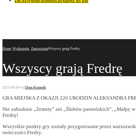
DKAF@dom-komedii.pl
Napisz do nas
Home
Wydarzenie
,
Zaproszenie
Wszyscy grają Fredrę
Wszyscy grają Fredrę
2013-06-06
•
by
Dom Komedii
GRA MIEJSKA Z OKAZJI 220 URODZIN ALEKSANDRA FR
Nie zabraknie „Zemsty” ani „Ślubów panieńskich”, „Małpy w
Fredrę!
Wszystkie punkty gry zostały przygotowane przez warszawskic
twórczości Fredry.