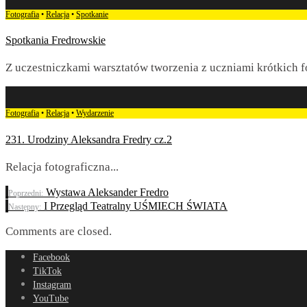
Fotografia
•
Relacja
•
Spotkanie
Spotkania Fredrowskie
Z uczestniczkami warsztatów tworzenia z uczniami krótkich f
Fotografia
•
Relacja
•
Wydarzenie
231. Urodziny Aleksandra Fredry cz.2
Relacja fotograficzna
...
Wystawa Aleksander Fredro
Poprzedni:
I Przegląd Teatralny UŚMIECH ŚWIATA
Następny:
Comments are closed.
Facebook
TikTok
Instagram
YouTube