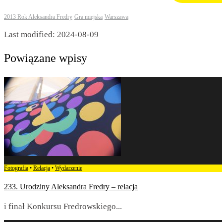
2013 Rok Aleksandra Fredry
Gra miejska
Warszawa
Last modified: 2024-08-09
Powiązane wpisy
Fotografia
•
Relacja
•
Wydarzenie
233. Urodziny Aleksandra Fredry – relacja
i finał Konkursu Fredrowskiego
...