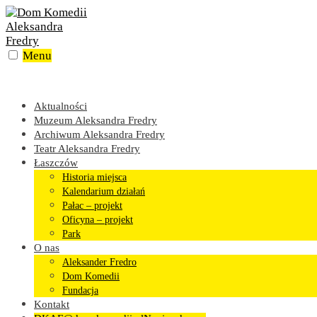
Skip
to
content
Menu
Aktualności
Muzeum Aleksandra Fredry
Archiwum Aleksandra Fredry
Teatr Aleksandra Fredry
Łaszczów
Historia miejsca
Kalendarium działań
Pałac – projekt
Oficyna – projekt
Park
O nas
Aleksander Fredro
Dom Komedii
Fundacja
Kontakt