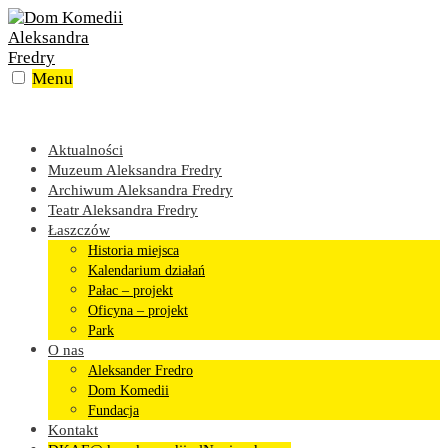
Skip
to
content
Menu
Aktualności
Muzeum Aleksandra Fredry
Archiwum Aleksandra Fredry
Teatr Aleksandra Fredry
Łaszczów
Historia miejsca
Kalendarium działań
Pałac – projekt
Oficyna – projekt
Park
O nas
Aleksander Fredro
Dom Komedii
Fundacja
Kontakt