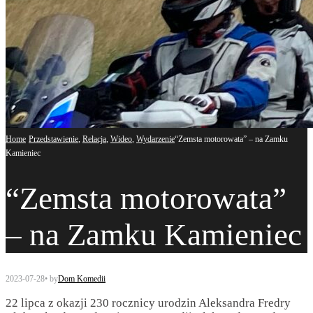
Home
Przedstawienie
,
Relacja
,
Wideo
,
Wydarzenie
“Zemsta motorowata” – na Zamku
Kamieniec
“Zemsta motorowata”
– na Zamku Kamieniec
2023-07-28
•
by
Dom Komedii
22 lipca z okazji 230 rocznicy urodzin Aleksandra Fredry