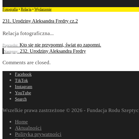
Fotografia
•
Relacja
•
Wydarzenie
231. Urodziny Aleksandra Fredry cz.2
Relacja fotograficzna
...
Kto się nie przypomni, świat go zapomni.
Poprzedni:
232. Urodziny Aleksandra Fredry
Następny:
Comments are closed.
Facebook
TikTok
Instagram
YouTube
Search
Wszelkie prawa zastrzeżone © 2026 - Fundacja Rodu Szeptyc
Home
Aktualności
Polityka prywatności