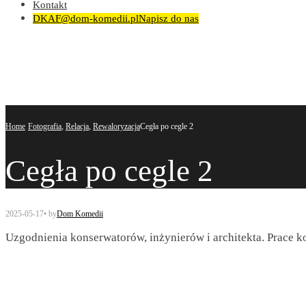
Kontakt
DKAF@dom-komedii.pl
Napisz do nas
Home
Fotografia
,
Relacja
,
Rewaloryzacja
Cegła po cegle 2
Cegła po cegle 2
2025-05-17
•
by
Dom Komedii
Uzgodnienia konserwatorów, inżynierów i architekta. Prace ko