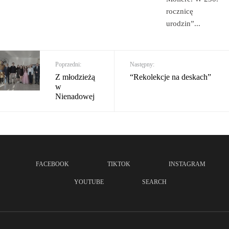
rocznicę
urodzin”
...
Poprzedni:
Następny:
Z młodzieżą
“Rekolekcje na deskach”
w
Nienadowej
FACEBOOK
TIKTOK
INSTAGRAM
YOUTUBE
SEARCH