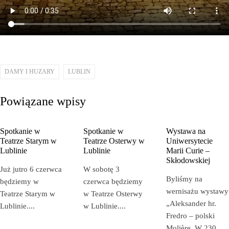
DAMY I HUZARY
LUBLIN
Powiązane wpisy
SPOTKANIE
•
ZAPROSZENIE
SPOTKANIE
•
ZAPROSZENIE
RELACJA
•
WYSTA
Spotkanie w
Spotkanie w
Wystawa na
Teatrze Starym w
Teatrze Osterwy w
Uniwersytecie
Lublinie
Lublinie
Marii Curie –
Skłodowskiej
Już jutro 6 czerwca
W sobotę 3
Byliśmy na
będziemy w
czerwca będziemy
wernisażu wystawy
Teatrze Starym w
w Teatrze Osterwy
„Aleksander hr.
Lublinie.
...
w Lublinie.
...
Fredro – polski
Molière. W 230.