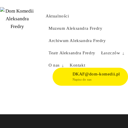
Skip
to
Aktualności
content
Muzeum Aleksandra Fredry
Archiwum Aleksandra Fredry
Teatr Aleksandra Fredry
Łaszczów
O nas
Kontakt
DKAF@dom-komedii.pl
Napisz do nas