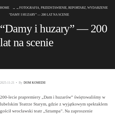
HOME
FOTOGRAFIA
,
PRZEDSTAWIENIE
,
REPORTARZ
,
WYDARZENIE
“DAMY I HUZARY” — 200 LAT NA SCENIE
“Damy i huzary” — 200
lat na scenie
2025-11-21
•
By
DOM KOMEDII
200-lecie prapremiery „Dam i huzarów” świętowaliśmy w
lubelskim Teatrze Starym, gdzie z wyjątkowym spektaklem
gościł wrocławski teatr „Sztampa”. Na zaproszenie