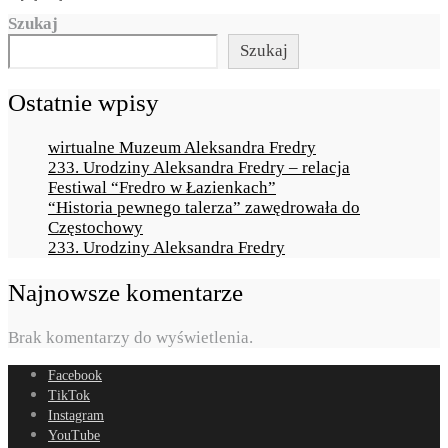
Szukaj
Szukaj
Ostatnie wpisy
wirtualne Muzeum Aleksandra Fredry
233. Urodziny Aleksandra Fredry – relacja
Festiwal “Fredro w Łazienkach”
“Historia pewnego talerza” zawędrowała do
Częstochowy
233. Urodziny Aleksandra Fredry
Najnowsze komentarze
Brak komentarzy do wyświetlenia.
Facebook
TikTok
Instagram
YouTube