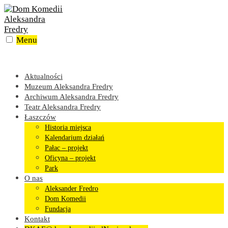
Skip
to
content
Menu
Aktualności
Muzeum Aleksandra Fredry
Archiwum Aleksandra Fredry
Teatr Aleksandra Fredry
Łaszczów
Historia miejsca
Kalendarium działań
Pałac – projekt
Oficyna – projekt
Park
O nas
Aleksander Fredro
Dom Komedii
Fundacja
Kontakt