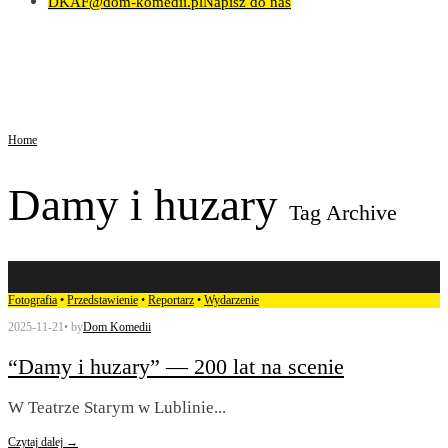
DKAF@dom-komedii.pl
Napisz do nas
Home
Damy i huzary
Tag Archive
Fotografia
•
Przedstawienie
•
Reportarz
•
Wydarzenie
2025-11-21
•
by
Dom Komedii
“Damy i huzary” — 200 lat na scenie
W Teatrze Starym w Lublinie
...
Czytaj dalej →