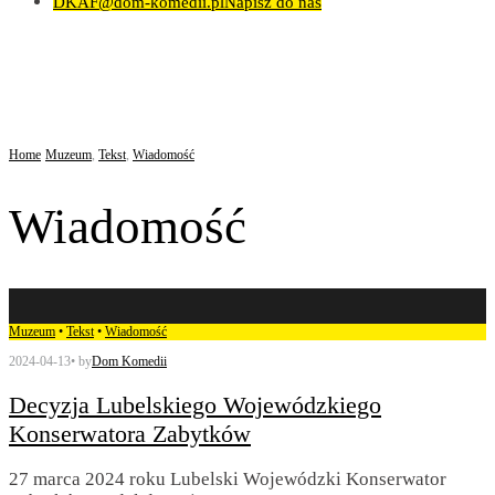
DKAF@dom-komedii.pl
Napisz do nas
Home
Muzeum
,
Tekst
,
Wiadomość
Wiadomość
Muzeum
•
Tekst
•
Wiadomość
2024-04-13
•
by
Dom Komedii
Decyzja Lubelskiego Wojewódzkiego
Konserwatora Zabytków
27 marca 2024 roku Lubelski Wojewódzki Konserwator