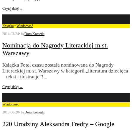
Czytaj dalej →
Książka
•
Wiadomość
2014-03-24
•
by
Dom Komedii
Nominacja do Nagrody Literackiej m.st.
Warszawy
Książka Fotel czasu została nominowana do Nagrody
Literackiej m. st. Warszawy w kategorii „literatura dziecięca
– tekst i ilustracje”!
...
Czytaj dalej →
Wiadomość
2013-06-20
•
by
Dom Komedii
220 Urodziny Aleksandra Fredry – Google