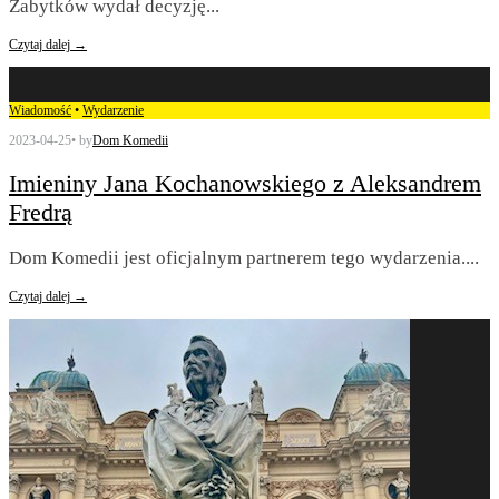
Zabytków wydał decyzję
...
Czytaj dalej →
Wiadomość
•
Wydarzenie
2023-04-25
•
by
Dom Komedii
Imieniny Jana Kochanowskiego z Aleksandrem
Fredrą
Dom Komedii jest oficjalnym partnerem tego wydarzenia.
...
Czytaj dalej →