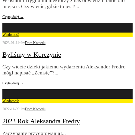
W ostatnim tygodniu niektórzy z nas odwiedzili takie oto
miejsce. Czy wiecie, gdzie to jest?
...
Czytaj dalej →
Wiadomość
2023-01-14
•
by
Dom Komedii
Byliśmy w Korczynie
Czy wiecie dzięki jakiemu wydarzeniu Aleksander Fredro
mógł napisać „Zemstę”?
...
Czytaj dalej →
Wiadomość
2022-11-09
•
by
Dom Komedii
2023 Rok Aleksandra Fredry
Zaczynamy przygotowania!
...