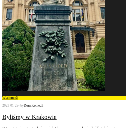
Wiadomość
2023-01-29
•
by
Dom Komedii
Byliśmy w Krakowie