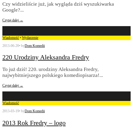
Czy widzieliście już, jak wygląda dziś wyszukiwarka
Google?
...
Czytaj dalej →
Wiadomość
•
Wydarzenie
2013-06-20
•
by
Dom Komedii
220 Urodziny Aleksandra Fredry
To już dziś! 220. urodziny Aleksandra Fredry,
najwybitniejszego polskiego komediopisarza!
...
Czytaj dalej →
Wiadomość
2013-03-19
•
by
Dom Komedii
2013 Rok Fredry – logo