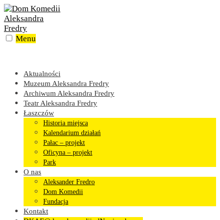
Skip
to
content
Menu
Aktualności
Muzeum Aleksandra Fredry
Archiwum Aleksandra Fredry
Teatr Aleksandra Fredry
Łaszczów
Historia miejsca
Kalendarium działań
Pałac – projekt
Oficyna – projekt
Park
O nas
Aleksander Fredro
Dom Komedii
Fundacja
Kontakt