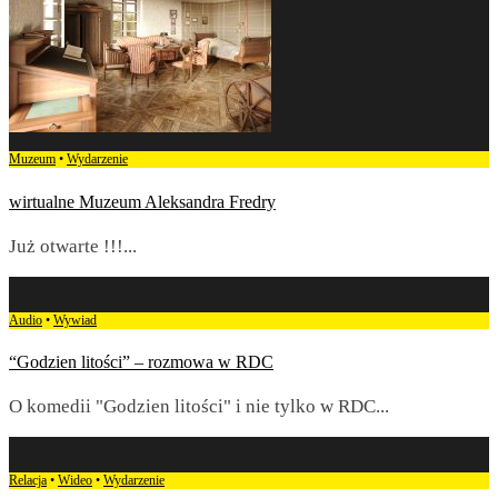
Muzeum
•
Wydarzenie
wirtualne Muzeum Aleksandra Fredry
Już otwarte !!!
...
Audio
•
Wywiad
“Godzien litości” – rozmowa w RDC
O komedii "Godzien litości" i nie tylko w RDC
...
Relacja
•
Wideo
•
Wydarzenie