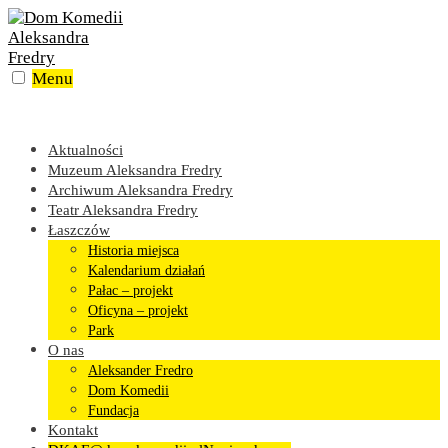
Skip
to
content
Menu
Aktualności
Muzeum Aleksandra Fredry
Archiwum Aleksandra Fredry
Teatr Aleksandra Fredry
Łaszczów
Historia miejsca
Kalendarium działań
Pałac – projekt
Oficyna – projekt
Park
O nas
Aleksander Fredro
Dom Komedii
Fundacja
Kontakt