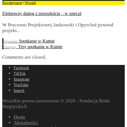
Rewaloryzacja
•
Wywiad
Efektowny dialog z przeszłością – w onet.pl
W Pracowni Projektowej Jankowski i Opyrchał powstał
projekt
...
Spotkanie w Kutnie
Poprzedni:
Trzy spotkania w Kutnie
Następny:
Comments are closed.
Facebook
TikTok
Instagram
YouTube
Search
Wszelkie prawa zastrzeżone © 2026 - Fundacja Rodu
Szeptyckich
Home
Aktualności