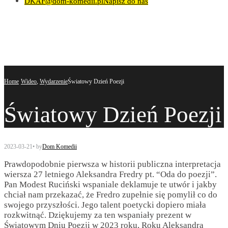
DKAF@dom-komedii.pl
Napisz do nas
Home
Wideo
,
Wydarzenie
Światowy Dzień Poezji
Światowy Dzień Poezji
2023-03-21
•
by
Dom Komedii
Prawdopodobnie pierwsza w historii publiczna interpretacja
wiersza 27 letniego Aleksandra Fredry pt. “Oda do poezji”.
Pan Modest Ruciński wspaniale deklamuje te utwór i jakby
chciał nam przekazać, że Fredro zupełnie się pomylił co do
swojego przyszłości. Jego talent poetycki dopiero miała
rozkwitnąć. Dziękujemy za ten wspaniały prezent w
Światowym Dniu Poezji w 2023 roku, Roku Aleksandra