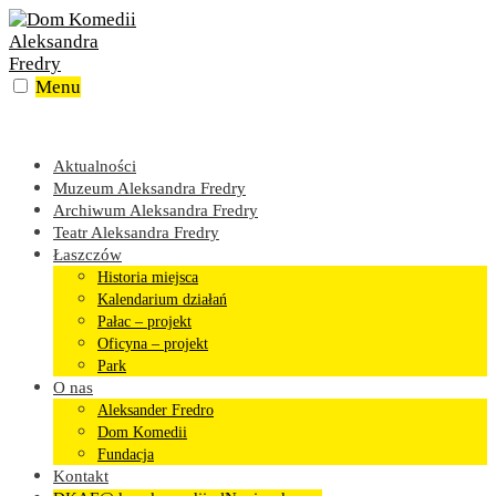
Skip
to
content
Menu
Aktualności
Muzeum Aleksandra Fredry
Archiwum Aleksandra Fredry
Teatr Aleksandra Fredry
Łaszczów
Historia miejsca
Kalendarium działań
Pałac – projekt
Oficyna – projekt
Park
O nas
Aleksander Fredro
Dom Komedii
Fundacja
Kontakt