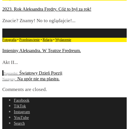
2023. Rok Aleksandra Fredry. Cóż to był za rok!
Znacie? Znamy! No to oglądajcie!
...
Fotografia
•
Przedstawienie
•
Relacja
•
Wydarzenie
Imieniny Aleksandra. W Teatrze Fredreum.
Akt II
...
Światowy Dzień Poezji
Poprzedni:
Na upór nie ma plastra.
Następny:
Comments are closed.
Facebook
TikTok
Instagram
YouTube
Search