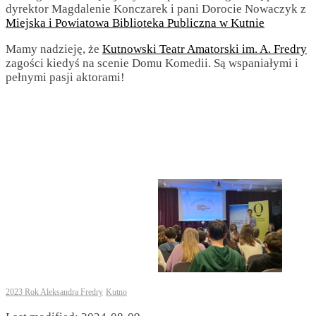
dyrektor Magdalenie Konczarek i pani Dorocie Nowaczyk z
Miejska i Powiatowa Biblioteka Publiczna w Kutnie
Mamy nadzieję, że
Kutnowski Teatr Amatorski im. A. Fredry
zagości kiedyś na scenie Domu Komedii. Są wspaniałymi i
pełnymi pasji aktorami!
2023 Rok Aleksandra Fredry
Kutno