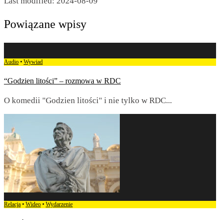
Last modified: 2024-08-09
Powiązane wpisy
Audio
•
Wywiad
“Godzien litości” – rozmowa w RDC
O komedii "Godzien litości" i nie tylko w RDC
...
Relacja
•
Wideo
•
Wydarzenie