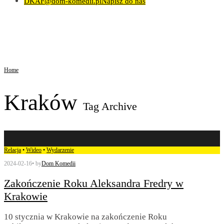
DKAF@dom-komedii.pl
Napisz do nas
Home
Kraków
Tag Archive
Relacja
•
Wideo
•
Wydarzenie
2024-02-16
•
by
Dom Komedii
Zakończenie Roku Aleksandra Fredry w
Krakowie
10 stycznia w Krakowie na zakończenie Roku