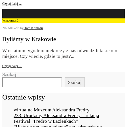
Czytaj dalej →
Wiadomość
2023-01-29
•
by
Dom Komedii
Byliśmy w Krakowie
W ostatnim tygodniu niektórzy z nas odwiedzili takie oto
miejsce. Czy wiecie, gdzie to jest?
...
Czytaj dalej →
Szukaj
Szukaj
Ostatnie wpisy
wirtualne Muzeum Aleksandra Fredry
233. Urodziny Aleksandra Fredry – relacja
Festiwal “Fredro w Łazienkach”
“Historia pewnego talerza” zawędrowała do