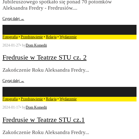
Jubileuszowego spotkało się ponad 70 potomków
Aleksandra Fredry - Fredrusiów.
...
Czytaj dalej →
Fotografia
•
Przedstawienie
•
Relacja
•
Wydarzenie
2024-01-27
•
by
Dom Komedii
Fredrusie w Teatrze STU cz. 2
Zakończenie Roku Aleksandra Fredry
...
Czytaj dalej →
Fotografia
•
Przedstawienie
•
Relacja
•
Wydarzenie
2024-01-17
•
by
Dom Komedii
Fredrusie w Teatrze STU cz.1
Zakończenie Roku Aleksandra Fredry
...