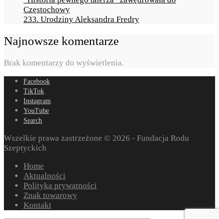
Częstochowy
233. Urodziny Aleksandra Fredry
Najnowsze komentarze
Brak komentarzy do wyświetlenia.
Facebook
TikTok
Instagram
YouTube
Search
Wszelkie prawa zastrzeżone © 2026 - Fundacja Rodu
Szeptyckich
Home
Aktualności
Polityka prywatności
Znak towarowy
Kontakt