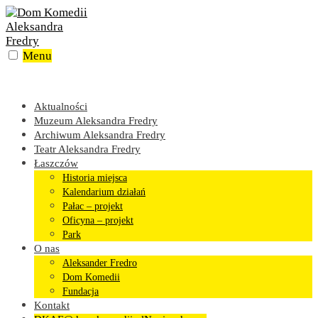
Skip
to
content
Menu
Aktualności
Muzeum Aleksandra Fredry
Archiwum Aleksandra Fredry
Teatr Aleksandra Fredry
Łaszczów
Historia miejsca
Kalendarium działań
Pałac – projekt
Oficyna – projekt
Park
O nas
Aleksander Fredro
Dom Komedii
Fundacja
Kontakt