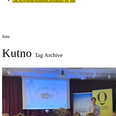
DKAF@dom-komedii.pl
Napisz do nas
Home
Kutno
Tag Archive