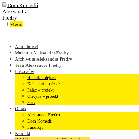
Skip
to
content
Menu
Aktualności
Muzeum Aleksandra Fredry
Archiwum Aleksandra Fredry
Teatr Aleksandra Fredry
Łaszczów
Historia miejsca
Kalendarium działań
Pałac – projekt
Oficyna – projekt
Park
O nas
Aleksander Fredro
Dom Komedii
Fundacja
Kontakt