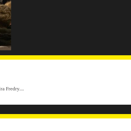
ra Fredry.
...