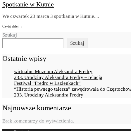
Spotkanie w Kutnie
We czwartek 23 marca 3 spotkania w Kutnie.
...
Czytaj dalej →
Szukaj
Szukaj
Ostatnie wpisy
wirtualne Muzeum Aleksandra Fredry
233. Urodziny Aleksandra Fredry – relacja
Festiwal “Fredro w Łazienkach”
“Historia pewnego talerza” zawędrowała do Częstocho
233. Urodziny Aleksandra Fredry
Najnowsze komentarze
Brak komentarzy do wyświetlenia.