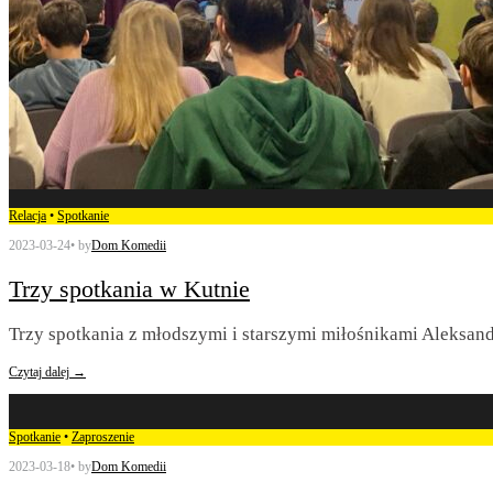
Relacja
•
Spotkanie
2023-03-24
•
by
Dom Komedii
Trzy spotkania w Kutnie
Trzy spotkania z młodszymi i starszymi miłośnikami Aleksand
Czytaj dalej →
Spotkanie
•
Zaproszenie
2023-03-18
•
by
Dom Komedii