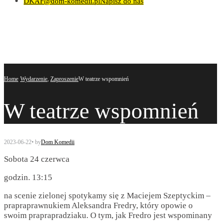
DKAF@dom-komedii.pl
Napisz do nas
Home
Wydarzenie
,
Zaproszenie
W teatrze wspomnień
W teatrze wspomnień
2023-06-22
•
by
Dom Komedii
Sobota 24 czerwca
godzin. 13:15
na scenie zielonej spotykamy się z Maciejem Szeptyckim –
prapraprawnukiem Aleksandra Fredry, który opowie o
swoim praprapradziaku. O tym, jak Fredro jest wspominany