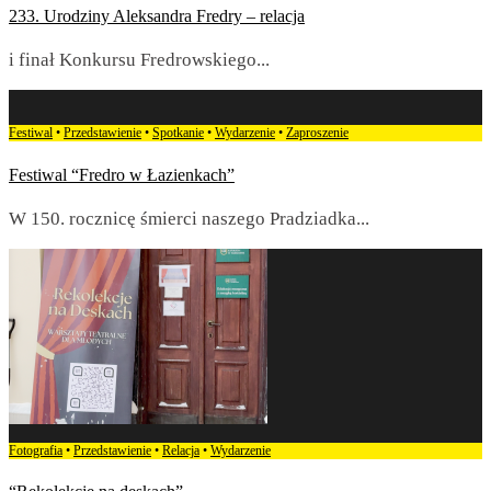
233. Urodziny Aleksandra Fredry – relacja
i finał Konkursu Fredrowskiego
...
Festiwal
•
Przedstawienie
•
Spotkanie
•
Wydarzenie
•
Zaproszenie
Festiwal “Fredro w Łazienkach”
W 150. rocznicę śmierci naszego Pradziadka
...
Fotografia
•
Przedstawienie
•
Relacja
•
Wydarzenie