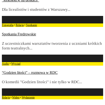
“Rekolekcje na deskach”
Dla licealistów i studentów z Warszawy
...
Fotografia
•
Relacja
•
Spotkanie
Spotkania Fredrowskie
Z uczestniczkami warsztatów tworzenia z uczniami krótkich
form teatralnych
...
Audio
•
Wywiad
“Godzien litości” – rozmowa w RDC
O komedii "Godzien litości" i nie tylko w RDC
...
Relacja
•
Wideo
•
Wydarzenie