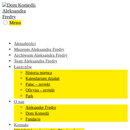
Skip
to
content
Menu
Aktualności
Muzeum Aleksandra Fredry
Archiwum Aleksandra Fredry
Teatr Aleksandra Fredry
Łaszczów
Historia miejsca
Kalendarium działań
Pałac – projekt
Oficyna – projekt
Park
O nas
Aleksander Fredro
Dom Komedii
Fundacja
Kontakt